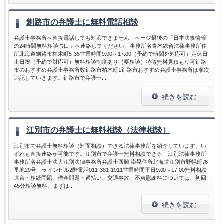
釧路市の弁護士に無料電話相談
弁護士事務所へ直接電話しても対応できません！ページ最後の「日本法規情報
の24時間無料相談窓口」へ連絡してください。事務所名青木総合法律事務所住
所北海道釧路市柏木町5-35営業時間9:00～17:00（予約で時間外対応可）定休日
土日祝（予約で対応可）無料相談制度あり（要相談）特徴無料見積もり可釧路
市のおすすめ弁護士事務所数釧路市柏木町1釧路市おすすめ弁護士事務所は順次
追記していきます。釧路市で弁護士...
続きを読む
江別市の弁護士に無料相談（法律相談）
江別市で弁護士無料相談（対面相談）できる法律事務所を紹介しています。い
ずれも直接連絡が可能です。江別市で弁護士無料相談できる！江別法律事務所
事務所名弁護士法人江別法律事務所弁護士西脇 崇晃住所北海道江別市野幌町76
番地29号 ラインビル2階電話011-381-1911営業時間平日9:00～17:00無料相談
遺言・相続問題、借金問題・過払い、交通事故、不貞慰謝料については、初回
45分相談無料。まずは...
続きを読む