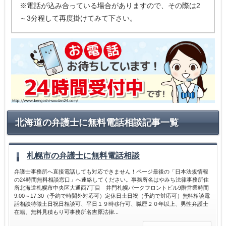
※電話が込み合っている場合がありますので、その際は2
～3分程して再度掛けてみて下さい。
北海道の弁護士に無料電話相談記事一覧
札幌市の弁護士に無料電話相談
弁護士事務所へ直接電話しても対応できません！ページ最後の「日本法規情報
の24時間無料相談窓口」へ連絡してください。事務所名はやみち法律事務所住
所北海道札幌市中央区大通西7丁目 井門札幌パークフロントビル9階営業時間
9:00～17:30（予約で時間外対応可）定休日土日祝（予約で対応可）無料相談電
話相談特徴土日祝日相談可、平日１９時移行可、職歴２０年以上、男性弁護士
在籍、無料見積もり可事務所名吉原法律...