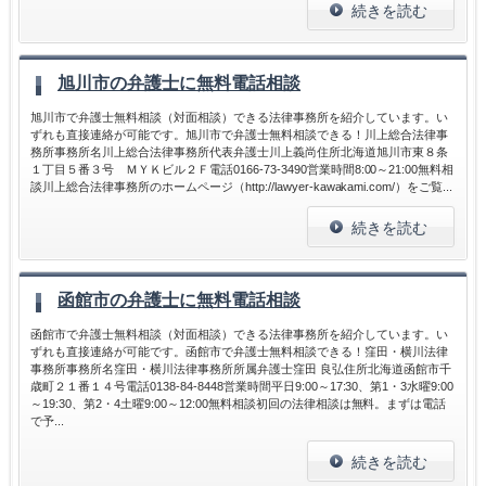
続きを読む
旭川市の弁護士に無料電話相談
旭川市で弁護士無料相談（対面相談）できる法律事務所を紹介しています。い
ずれも直接連絡が可能です。旭川市で弁護士無料相談できる！川上総合法律事
務所事務所名川上総合法律事務所代表弁護士川上義尚住所北海道旭川市東８条
１丁目５番３号 ＭＹＫビル２Ｆ電話0166-73-3490営業時間8:00～21:00無料相
談川上総合法律事務所のホームページ（http://lawyer-kawakami.com/）をご覧...
続きを読む
函館市の弁護士に無料電話相談
函館市で弁護士無料相談（対面相談）できる法律事務所を紹介しています。い
ずれも直接連絡が可能です。函館市で弁護士無料相談できる！窪田・横川法律
事務所事務所名窪田・横川法律事務所所属弁護士窪田 良弘住所北海道函館市千
歳町２１番１４号電話0138-84-8448営業時間平日9:00～17:30、第1・3水曜9:00
～19:30、第2・4土曜9:00～12:00無料相談初回の法律相談は無料。まずは電話
で予...
続きを読む